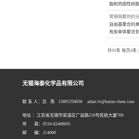
脂和热固性树脂
常用阻聚剂的
自由基聚合的
有些单体聚合
共92条
每页4条
无锡海泰化学品有限公司
联 系 人：吕 燕 15895350838 adam.lv@haitai-chem.com
地址 ：江苏省无锡市梁溪区广益路218号民航大厦709
传 真：0510-82408695
邮 编：214000