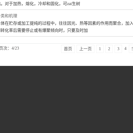
。对于加热，熔化，冷却和固化，可zai生树
分类和机理
单体在贮存或加工提纯的过程中，往往因光、热等因素的作用而聚合，加
到转化率后需要停止或有爆聚倾向时，只要及时加
页次：4/23
4
首页
上一页
1
2
3